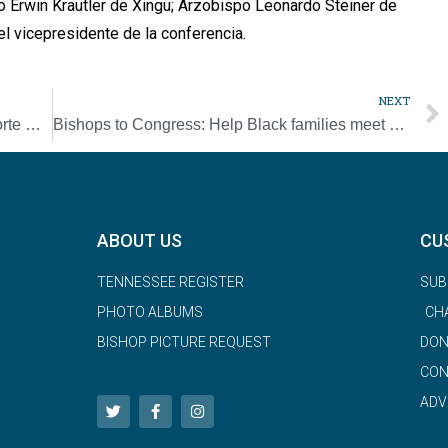
do Erwin Krautler de Xingu; Arzobispo Leonardo Steiner de
el vicepresidente de la conferencia.
NEXT
Obispos mexicanos aplauden fallo de la Corte Suprema sobre aborto
Bishops to Congress: Help Black families meet children’s educational needs
ABOUT US
CU
TENNESSEE REGISTER
SUB
PHOTO ALBUMS
CH
BISHOP PICTURE REQUEST
DON
CON
ADV