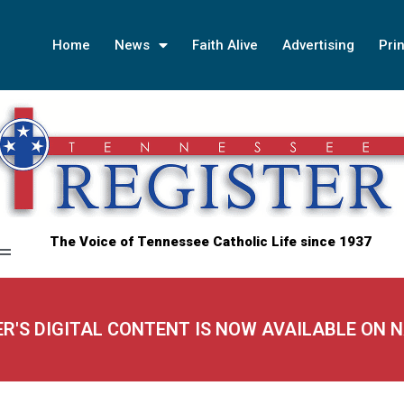
Home
News
Faith Alive
Advertising
Prin
The Voice of Tennessee Catholic Life since 1937
ER'S DIGITAL CONTENT IS NOW AVAILABLE ON 