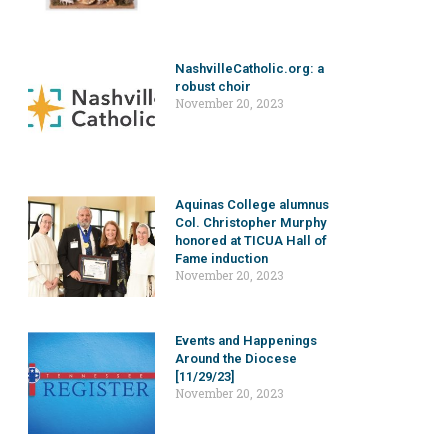
NashvilleCatholic.org: a
robust choir
November 20, 2023
Aquinas College alumnus
Col. Christopher Murphy
honored at TICUA Hall of
Fame induction
November 20, 2023
Events and Happenings
Around the Diocese
[11/29/23]
November 20, 2023