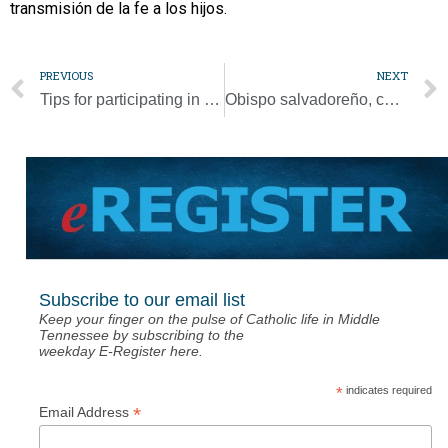
transmisión de la fe a los hijos.
PREVIOUS
NEXT
Tips for participating in the Mass if you’re worried about illness
Obispo salvadoreño, contemporáneo de san Óscar Romero, muere a los 89
Subscribe to our email list
Keep your finger on the pulse of Catholic life in Middle
Tennessee by subscribing to the
weekday E-Register here.
*
indicates required
*
Email Address