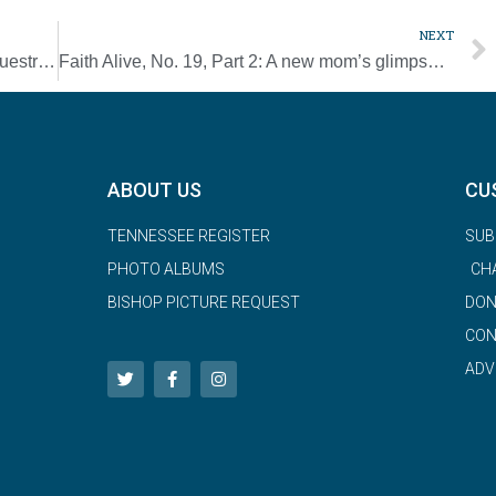
NEXT
CELAM convoca acto de consagración a Nuestra Señora de Guadalupe
Faith Alive, No. 19, Part 2: A new mom’s glimpse of the Father’s heart
ABOUT US
CU
TENNESSEE REGISTER
SUB
PHOTO ALBUMS
CH
BISHOP PICTURE REQUEST
DON
CON
ADV