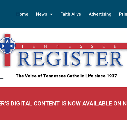
Home
News
Faith Alive
Advertising
Prin
The Voice of Tennessee Catholic Life since 1937
ER'S DIGITAL CONTENT IS NOW AVAILABLE ON 