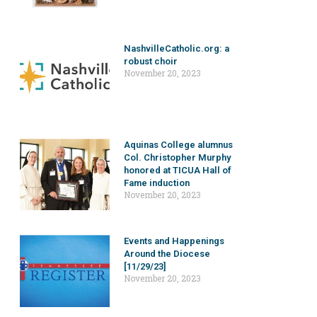
NashvilleCatholic.org: a
robust choir
November 20, 2023
Aquinas College alumnus
Col. Christopher Murphy
honored at TICUA Hall of
Fame induction
November 20, 2023
Events and Happenings
Around the Diocese
[11/29/23]
November 20, 2023