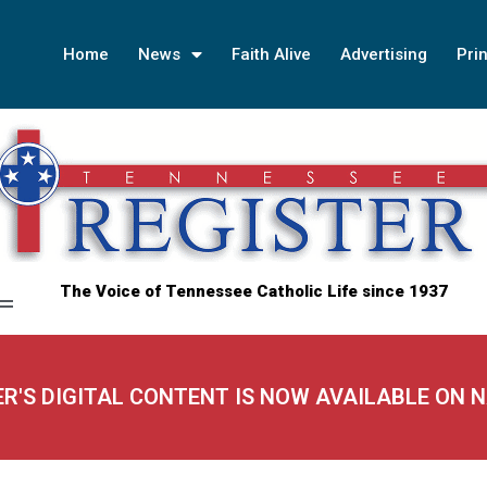
Home
News
Faith Alive
Advertising
Prin
The Voice of Tennessee Catholic Life since 1937
ER'S DIGITAL CONTENT IS NOW AVAILABLE ON 