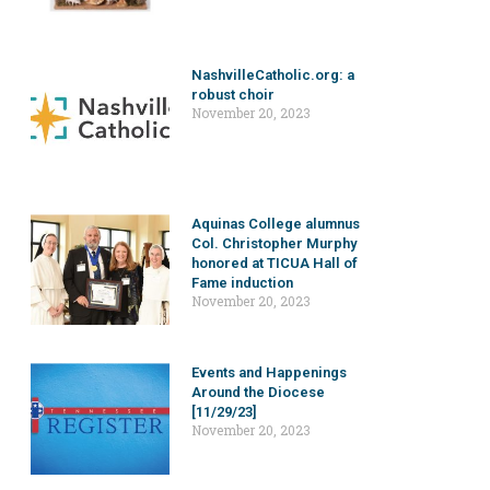
NashvilleCatholic.org: a
robust choir
November 20, 2023
Aquinas College alumnus
Col. Christopher Murphy
honored at TICUA Hall of
Fame induction
November 20, 2023
Events and Happenings
Around the Diocese
[11/29/23]
November 20, 2023