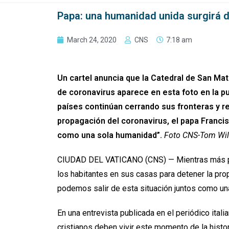
Papa: una humanidad unida surgirá 
March 24, 2020
CNS
7:18 am
Un cartel anuncia que la Catedral de San Ma
de coronavirus aparece en esta foto en la pu
países continúan cerrando sus fronteras y r
propagación del coronavirus, el papa Franci
como una sola humanidad”.
Foto CNS-Tom Willi
CIUDAD DEL VATICANO (CNS) — Mientras más paí
los habitantes en sus casas para detener la pro
podemos salir de esta situación juntos como u
En una entrevista publicada en el periódico ital
cristianos deben vivir este momento de la histo