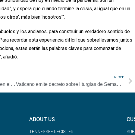
e solidaridad de hoy en medio de la pandemia, son un
ad”, y espera que cuando termine la crisis, al igual que en un
los otros’, más bien ‘nosotros'”.
buelos y los ancianos, para construir un verdadero sentido de
 “Para recordar esta experiencia difícil que sobrellevamos juntos
pciona, estas serán las palabras claves para comenzar de
, añadió.
NEXT
Sacerdote comienza a ofrecer confesiones en el estacionamiento de iglesia
Vaticano emite decreto sobre liturgias de Semana Santa con restricciones
ABOUT US
CU
TENNESSEE REGISTER
SUB