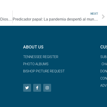
NEXT
Durante jueves santo, el papa da gracias a Dios por sacerdotes del mundo
Predicador papal: La pandemia despertó al mundo del delirio de la omnipotencia
ABOUT US
CU
TENNESSEE REGISTER
SUB
PHOTO ALBUMS
CH
BISHOP PICTURE REQUEST
DON
CON
ADV