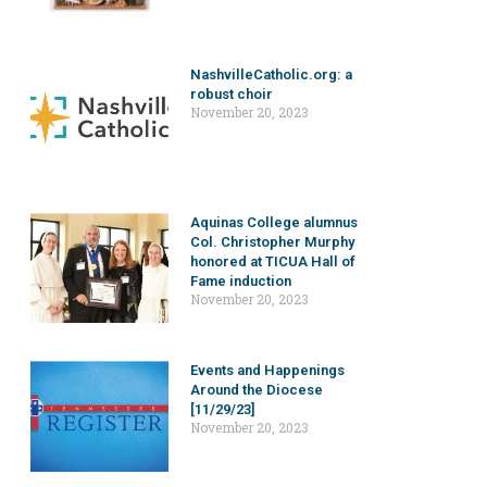
NashvilleCatholic.org: a
robust choir
November 20, 2023
Aquinas College alumnus
Col. Christopher Murphy
honored at TICUA Hall of
Fame induction
November 20, 2023
Events and Happenings
Around the Diocese
[11/29/23]
November 20, 2023