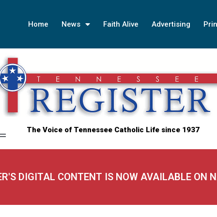
Home
News
Faith Alive
Advertising
Prin
The Voice of Tennessee Catholic Life since 1937
ER'S DIGITAL CONTENT IS NOW AVAILABLE ON 